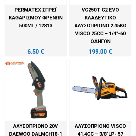
PERMATEX ΣΠΡΈΙ
VC250T-C2 EVO
ΚΑΘΑΡΙΣΜΟΎ ΦΡΈΝΩΝ
ΚΛΑΔΕΥΤΙΚΌ
500ML / 12813
ΑΛΥΣΟΠΡΊΟΝΟ 2.45KG
VISCO 25CC – 1/4″-60
ΟΔΗΓΏΝ
6.50
€
199.00
€
ΠΡΟΣΘΉΚΗ ΣΤΟ ΚΑΛΆΘΙ
ΠΡΟΣΘΉΚΗ ΣΤΟ ΚΑΛΆΘΙ
ΑΛΥΣΟΠΡΊΟΝΟ 20V
ΑΛΥΣΟΠΡΊΟΝΟ VISCO
DAEWOO DALMCH18-1
41.4CC – 3/8″LP- 57