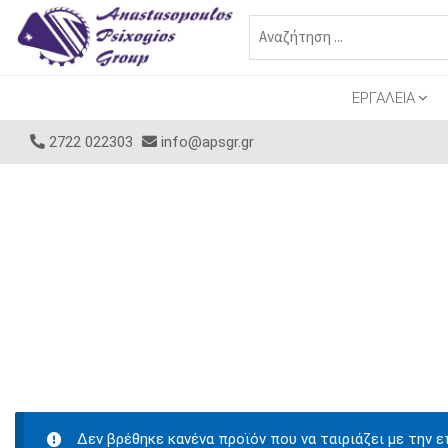
ΕΡΓΑΛΕΙΑ
2722 022303
info@apsgr.gr
Δεν βρέθηκε κανένα προϊόν που να ταιριάζει με την ε