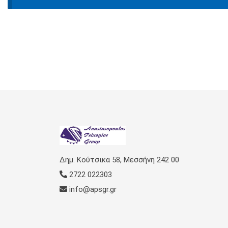
Δημ. Κούτσικα 58, Μεσσήνη 242 00
2722 022303
info@apsgr.gr